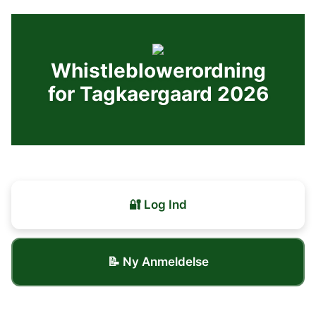
Videre
til
indhold
Whistleblowerordning
for Tagkaergaard 2026
🔐 Log Ind
📝 Ny Anmeldelse